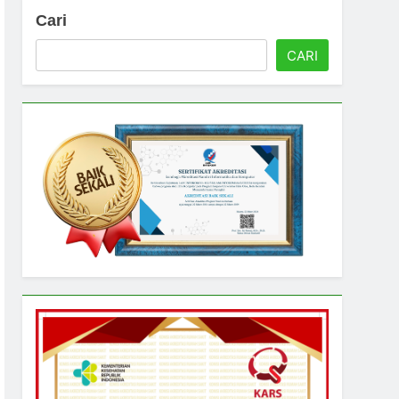
Cari
CARI