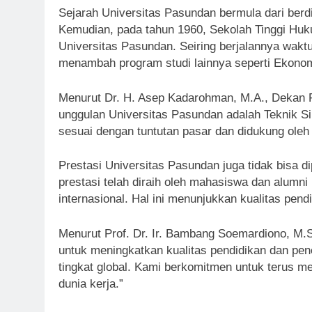
Sejarah Universitas Pasundan bermula dari ber
Kemudian, pada tahun 1960, Sekolah Tinggi Hu
Universitas Pasundan. Seiring berjalannya wak
menambah program studi lainnya seperti Ekonom
Menurut Dr. H. Asep Kadarohman, M.A., Dekan F
unggulan Universitas Pasundan adalah Teknik Sip
sesuai dengan tuntutan pasar dan didukung ole
Prestasi Universitas Pasundan juga tidak bisa 
prestasi telah diraih oleh mahasiswa dan alumni 
internasional. Hal ini menunjukkan kualitas pend
Menurut Prof. Dr. Ir. Bambang Soemardiono, M.S
untuk meningkatkan kualitas pendidikan dan pene
tingkat global. Kami berkomitmen untuk terus me
dunia kerja.”