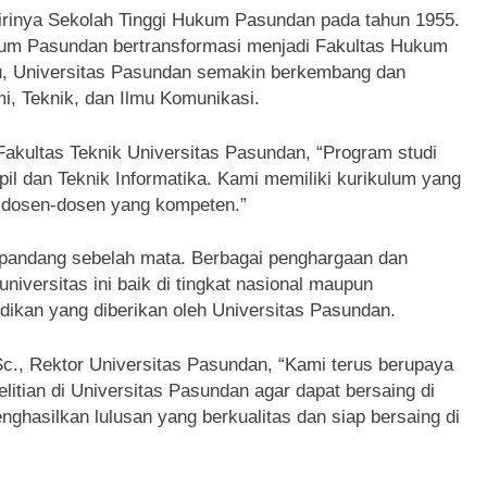
dirinya Sekolah Tinggi Hukum Pasundan pada tahun 1955.
kum Pasundan bertransformasi menjadi Fakultas Hukum
tu, Universitas Pasundan semakin berkembang dan
i, Teknik, dan Ilmu Komunikasi.
akultas Teknik Universitas Pasundan, “Program studi
il dan Teknik Informatika. Kami memiliki kurikulum yang
h dosen-dosen yang kompeten.”
dipandang sebelah mata. Berbagai penghargaan dan
universitas ini baik di tingkat nasional maupun
idikan yang diberikan oleh Universitas Pasundan.
c., Rektor Universitas Pasundan, “Kami terus berupaya
litian di Universitas Pasundan agar dapat bersaing di
nghasilkan lulusan yang berkualitas dan siap bersaing di