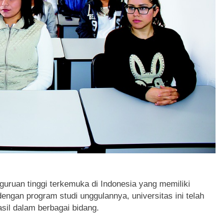
uruan tinggi terkemuka di Indonesia yang memiliki
dengan program studi unggulannya, universitas ini telah
sil dalam berbagai bidang.