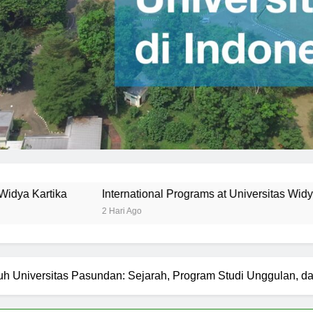
national Programs at Universitas Widya Kartika: What You Need
Ago
auh Universitas Pasundan: Sejarah, Program Studi Unggulan, da