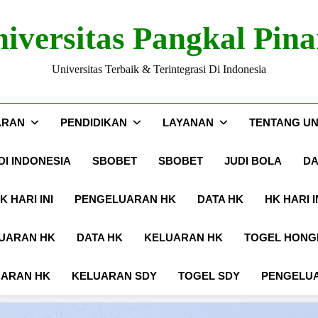
iversitas Pangkal Pin
Universitas Terbaik & Terintegrasi Di Indonesia
ARAN
PENDIDIKAN
LAYANAN
TENTANG UN
DI INDONESIA
SBOBET
SBOBET
JUDI BOLA
DA
K HARI INI
PENGELUARAN HK
DATA HK
HK HARI I
UARAN HK
DATA HK
KELUARAN HK
TOGEL HON
ARAN HK
KELUARAN SDY
TOGEL SDY
PENGELU