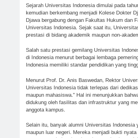
Sejarah Universitas Indonesia dimulai pada tah
kemudian berkembang menjadi Kolese Dokter Dj
Djawa bergabung dengan Fakultas Hukum dan F
Universitas Indonesia. Sejak saat itu, Universi
prestasi di bidang akademik maupun non-akadem
Salah satu prestasi gemilang Universitas Indone
di Indonesia menurut berbagai lembaga pemering
Indonesia memiliki standar pendidikan yang tingg
Menurut Prof. Dr. Anis Baswedan, Rektor Univers
Universitas Indonesia tidak terlepas dari dedika
maupun mahasiswa.” Hal ini menunjukkan bahwa 
didukung oleh fasilitas dan infrastruktur yang 
anggota kampus.
Selain itu, banyak alumni Universitas Indonesia 
maupun luar negeri. Mereka menjadi bukti nyata 