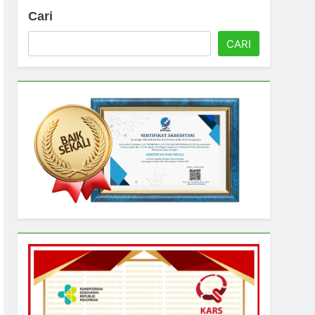
Cari
CARI