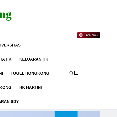
ang
Live Now
IVERSITAS
TA HK
KELUARAN HK
NI
TOGEL HONGKONG
GKONG
HK HARI INI
ARAN SDY