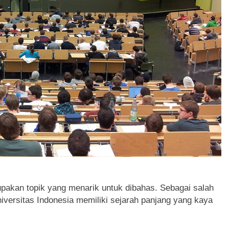
upakan topik yang menarik untuk dibahas. Sebagai salah
niversitas Indonesia memiliki sejarah panjang yang kaya