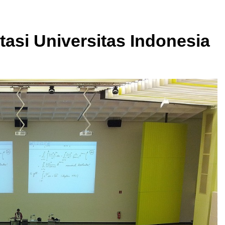
stasi Universitas Indonesia