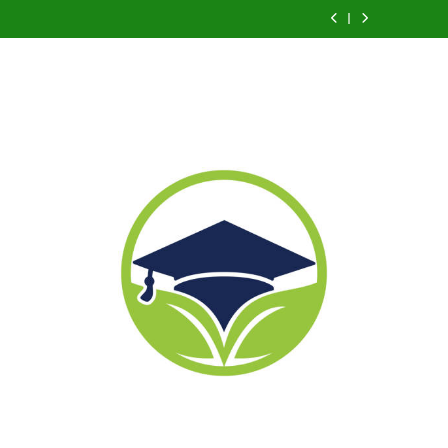
Available
Faculty:
at
at
Available
Faculty:
at
Programs
Options
at
Professors
Universitas
Universitas
at
Professors
Universitas
at
Available
Universitas
of
Widya
Widya
Universitas
of
Widya
Universitas
at
Widya
Universitas
Kartika
Kartika:
Widya
Universitas
Kartika
Widya
Universitas
Kartika
Widya
What
Kartika
Widya
Kartika:
Widya
Kartika
You
Kartika
What
Kartika
Need
You
to
Need
Know
to
Know