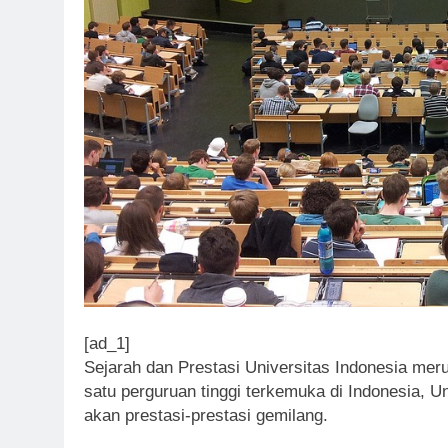
[ad_1]
Sejarah dan Prestasi Universitas Indonesia mer
satu perguruan tinggi terkemuka di Indonesia, U
akan prestasi-prestasi gemilang.