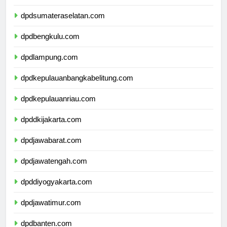
dpdjambi.com
dpdsumateraselatan.com
dpdbengkulu.com
dpdlampung.com
dpdkepulauanbangkabelitung.com
dpdkepulauanriau.com
dpddkijakarta.com
dpdjawabarat.com
dpdjawatengah.com
dpddiyogyakarta.com
dpdjawatimur.com