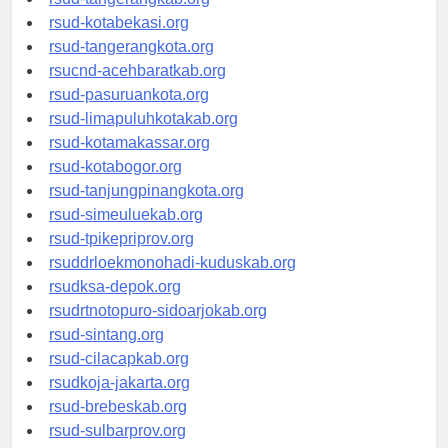
rsud-tangerangkab.org
rsud-kotabekasi.org
rsud-tangerangkota.org
rsucnd-acehbaratkab.org
rsud-pasuruankota.org
rsud-limapuluhkotakab.org
rsud-kotamakassar.org
rsud-kotabogor.org
rsud-tanjungpinangkota.org
rsud-simeuluekab.org
rsud-tpikepriprov.org
rsuddrloekmonohadi-kuduskab.org
rsudksa-depok.org
rsudrtnotopuro-sidoarjokab.org
rsud-sintang.org
rsud-cilacapkab.org
rsudkoja-jakarta.org
rsud-brebeskab.org