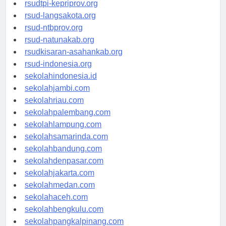
rsud-sulbarprov.org
rsudtpi-kepriprov.org
rsud-langsakota.org
rsud-ntbprov.org
rsud-natunakab.org
rsudkisaran-asahankab.org
rsud-indonesia.org
sekolahindonesia.id
sekolahjambi.com
sekolahriau.com
sekolahpalembang.com
sekolahlampung.com
sekolahsamarinda.com
sekolahbandung.com
sekolahdenpasar.com
sekolahjakarta.com
sekolahmedan.com
sekolahaceh.com
sekolahbengkulu.com