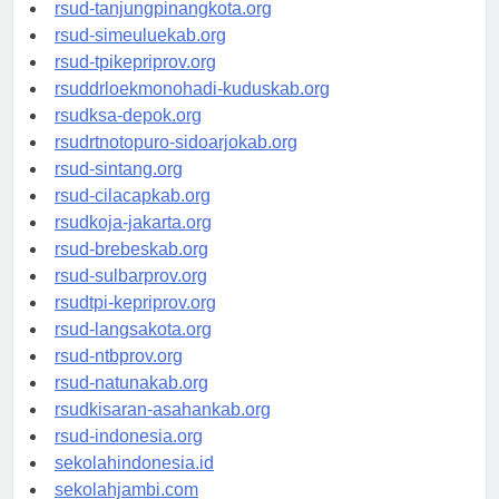
rsud-kotabogor.org
rsud-tanjungpinangkota.org
rsud-simeuluekab.org
rsud-tpikepriprov.org
rsuddrloekmonohadi-kuduskab.org
rsudksa-depok.org
rsudrtnotopuro-sidoarjokab.org
rsud-sintang.org
rsud-cilacapkab.org
rsudkoja-jakarta.org
rsud-brebeskab.org
rsud-sulbarprov.org
rsudtpi-kepriprov.org
rsud-langsakota.org
rsud-ntbprov.org
rsud-natunakab.org
rsudkisaran-asahankab.org
rsud-indonesia.org
sekolahindonesia.id