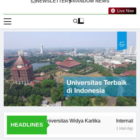
NEWSLETTER
RANDOM NEWS
Live Now
tunities at Universitas Widya Kartika
International Pro
HEADLINES
1 Hari Ago