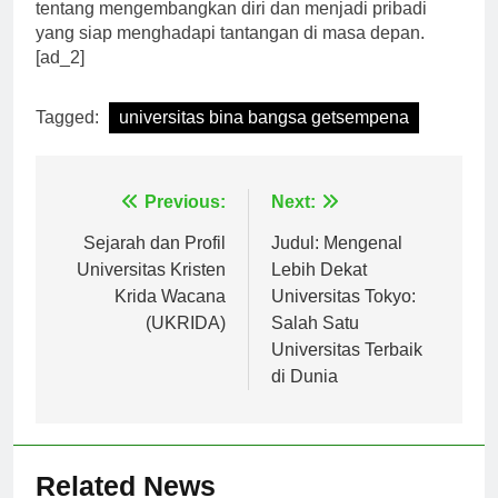
bukan hanya tentang belajar di kelas, tetapi juga
tentang mengembangkan diri dan menjadi pribadi
yang siap menghadapi tantangan di masa depan.
[ad_2]
Tagged:
universitas bina bangsa getsempena
Navigasi
Previous:
Next:
pos
Sejarah dan Profil
Judul: Mengenal
Universitas Kristen
Lebih Dekat
Krida Wacana
Universitas Tokyo:
(UKRIDA)
Salah Satu
Universitas Terbaik
di Dunia