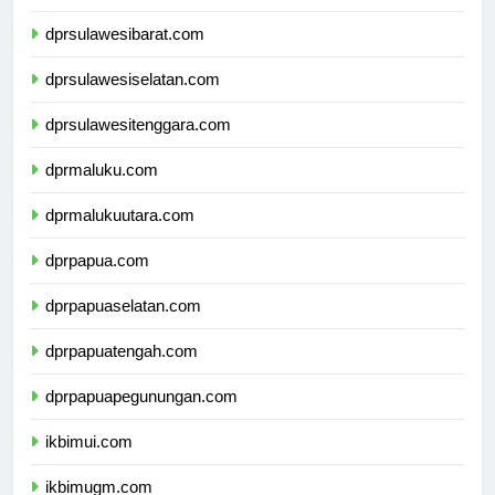
dprsulawesitengah.com
dprsulawesibarat.com
dprsulawesiselatan.com
dprsulawesitenggara.com
dprmaluku.com
dprmalukuutara.com
dprpapua.com
dprpapuaselatan.com
dprpapuatengah.com
dprpapuapegunungan.com
ikbimui.com