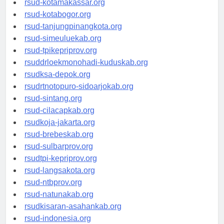
rsud-kotamakassar.org
rsud-kotabogor.org
rsud-tanjungpinangkota.org
rsud-simeuluekab.org
rsud-tpikepriprov.org
rsuddrloekmonohadi-kuduskab.org
rsudksa-depok.org
rsudrtnotopuro-sidoarjokab.org
rsud-sintang.org
rsud-cilacapkab.org
rsudkoja-jakarta.org
rsud-brebeskab.org
rsud-sulbarprov.org
rsudtpi-kepriprov.org
rsud-langsakota.org
rsud-ntbprov.org
rsud-natunakab.org
rsudkisaran-asahankab.org