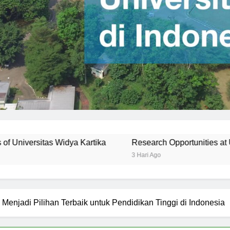
tika
Research Opportunities at Universitas Widya Kartika
3 Hari Ago
 Menjadi Pilihan Terbaik untuk Pendidikan Tinggi di Indonesia