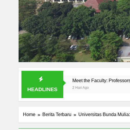
nd?
Meet the Faculty: Professors of Universitas Widya Kar
2 Hari Ago
HEADLINES
Home
Berita Terbaru
Universitas Bunda Mulia: