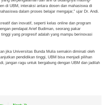
 yang berpengalaman dan ahli di bidangnya masing-
sen di UBM, interaksi antara dosen dan mahasiswa di
hasiswa dalam proses belajar mengajar,” ujar Dr. Andi.
reatif dan inovatif, seperti kelas online dan program
n dengan pendapat Arief Budiman, seorang pakar
tinggi yang progresif adalah yang mampu berinovasi
an jika Universitas Bunda Mulia semakin diminati oleh
njutkan pendidikan tinggi, UBM bisa menjadi pilihan
di, jangan ragu untuk bergabung dengan UBM dan jadilah