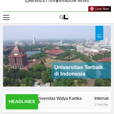
NEWSLETTER
RANDOM NEWS
Live Now
tunities at Universitas Widya Kartika
International Pro
HEADLINES
1 Hari Ago