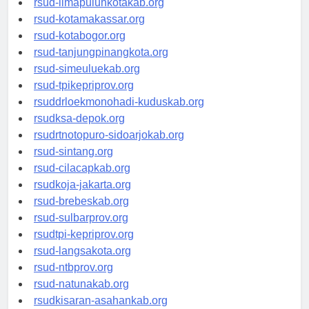
rsud-limapuluhkotakab.org
rsud-kotamakassar.org
rsud-kotabogor.org
rsud-tanjungpinangkota.org
rsud-simeuluekab.org
rsud-tpikepriprov.org
rsuddrloekmonohadi-kuduskab.org
rsudksa-depok.org
rsudrtnotopuro-sidoarjokab.org
rsud-sintang.org
rsud-cilacapkab.org
rsudkoja-jakarta.org
rsud-brebeskab.org
rsud-sulbarprov.org
rsudtpi-kepriprov.org
rsud-langsakota.org
rsud-ntbprov.org
rsud-natunakab.org