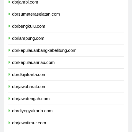
dprjambi.com
dprsumateraselatan.com
dprbengkulu.com
dprlampung.com
dprkepulauanbangkabelitung.com
dprkepulauanriau.com
dprdkijakarta.com
dprjawabarat.com
dprjawatengah.com
dprdiyogyakarta.com
dprjawatimur.com