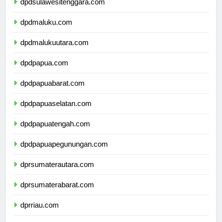
dpdsulawesitenggara.com
dpdmaluku.com
dpdmalukuutara.com
dpdpapua.com
dpdpapuabarat.com
dpdpapuaselatan.com
dpdpapuatengah.com
dpdpapuapegunungan.com
dprsumaterautara.com
dprsumaterabarat.com
dprriau.com