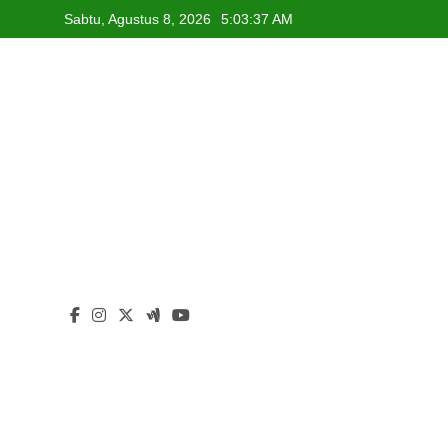
Skip
Sabtu, Agustus 8, 2026
5:03:39 AM
to
content