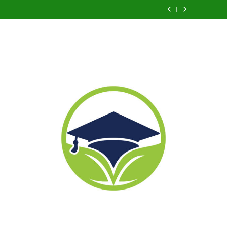
International
Scholarship
Available
Faculty:
at
at
Available
Faculty:
at
Programs
Options
at
Professors
Universitas
Universitas
at
Professors
Universitas
at
Available
Universitas
of
Widya
Widya
Universitas
of
Widya
Universitas
at
Widya
Universitas
Kartika
Kartika:
Widya
Universitas
Kartika
Widya
Universitas
Kartika
Widya
What
Kartika
Widya
Kartika:
Widya
Kartika
You
Kartika
What
Kartika
Need
You
to
Need
Know
to
Know