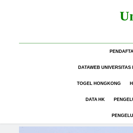
Un
PENDAFT
DATAWEB UNIVERSITAS 
TOGEL HONGKONG
H
DATA HK
PENGEL
PENGELU