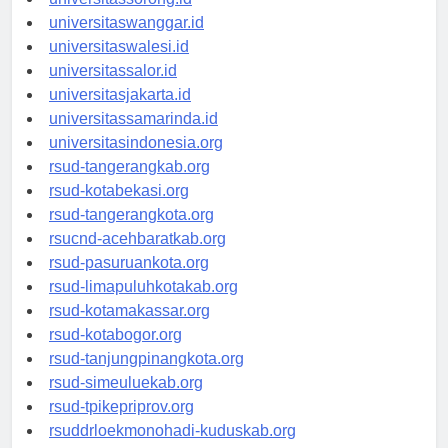
universitassorong.id
universitaswanggar.id
universitaswalesi.id
universitassalor.id
universitasjakarta.id
universitassamarinda.id
universitasindonesia.org
rsud-tangerangkab.org
rsud-kotabekasi.org
rsud-tangerangkota.org
rsucnd-acehbaratkab.org
rsud-pasuruankota.org
rsud-limapuluhkotakab.org
rsud-kotamakassar.org
rsud-kotabogor.org
rsud-tanjungpinangkota.org
rsud-simeuluekab.org
rsud-tpikepriprov.org