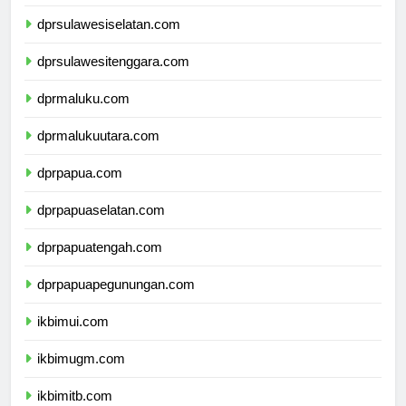
dprsulawesibarat.com
dprsulawesiselatan.com
dprsulawesitenggara.com
dprmaluku.com
dprmalukuutara.com
dprpapua.com
dprpapuaselatan.com
dprpapuatengah.com
dprpapuapegunungan.com
ikbimui.com
ikbimugm.com