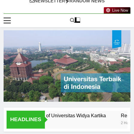
NEWSLETTER
RANDOM NEWS
Live Now
ty: Professors of Universitas Widya Kartika
Research Opp
HEADLINES
2 Hari Ago