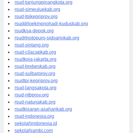
rsud-kotabogor.org
rsud-tanjungpinangkota.org
rsud-simeuluekab.org
rsud-tpikepriprov.org
rsuddrloekmonohadi-kuduskab.org
rsudksa-depok.org
rsudrtnotopuro-sidoarjokab.org
rsud-sintang.org
rsud-cilacapkab.org
rsudkoja-jakarta.org
rsud-brebeskab.org
rsud-sulbarprov.org
rsudtpi-kepriprov.org
rsud-langsakota.org
rsud-ntbprov.org
rsud-natunakab.org
rsudkisaran-asahankab.org
rsud-indonesia.org
sekolahindonesia.id