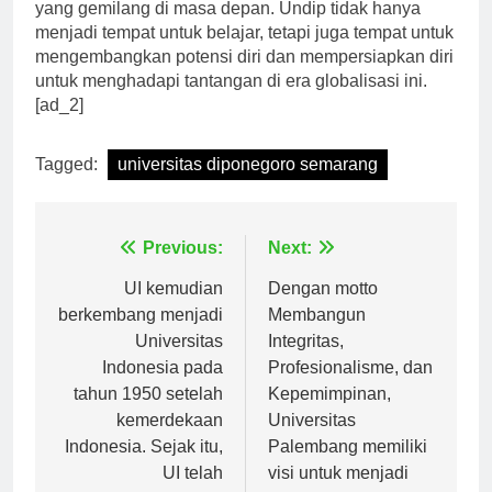
bagi para calon mahasiswa yang ingin mengejar karir
yang gemilang di masa depan. Undip tidak hanya
menjadi tempat untuk belajar, tetapi juga tempat untuk
mengembangkan potensi diri dan mempersiapkan diri
untuk menghadapi tantangan di era globalisasi ini.
[ad_2]
Tagged:
universitas diponegoro semarang
Navigasi
Previous:
Next:
pos
UI kemudian
Dengan motto
berkembang menjadi
Membangun
Universitas
Integritas,
Indonesia pada
Profesionalisme, dan
tahun 1950 setelah
Kepemimpinan,
kemerdekaan
Universitas
Indonesia. Sejak itu,
Palembang memiliki