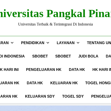
iversitas Pangkal Pin
Universitas Terbaik & Terintegrasi Di Indonesia
ARAN
PENDIDIKAN
LAYANAN
TENTANG UN
DI INDONESIA
SBOBET
SBOBET
JUDI BOLA
DA
K HARI INI
PENGELUARAN HK
DATA HK
HK HARI I
UARAN HK
DATA HK
KELUARAN HK
TOGEL HON
ARAN HK
KELUARAN SDY
TOGEL SDY
PENGELU