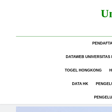
Un
PENDAFT
DATAWEB UNIVERSITAS 
TOGEL HONGKONG
H
DATA HK
PENGEL
PENGELU