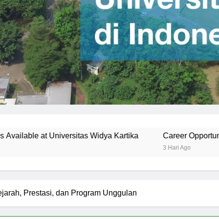
 Widya Kartika
Career Opportunities After Graduating from
3 Hari Ago
ejarah, Prestasi, dan Program Unggulan