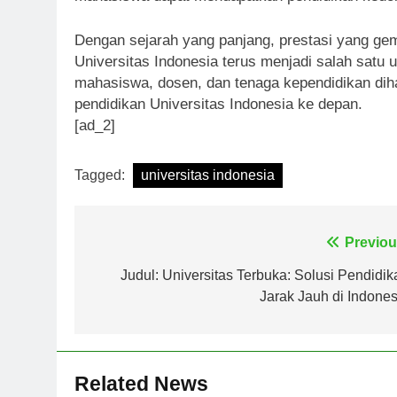
Dengan sejarah yang panjang, prestasi yang gem
Universitas Indonesia terus menjadi salah satu u
mahasiswa, dosen, dan tenaga kependidikan dih
pendidikan Universitas Indonesia ke depan.
[ad_2]
Tagged:
universitas indonesia
Navigasi
Previou
pos
Judul: Universitas Terbuka: Solusi Pendidik
Jarak Jauh di Indones
Related News