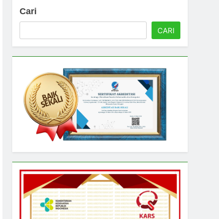
Cari
CARI