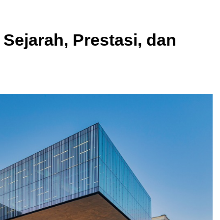
 Sejarah, Prestasi, dan