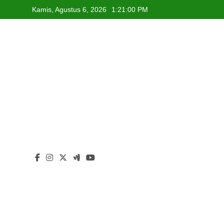
Skip
Kamis, Agustus 6, 2026
1:21:02 PM
to
content