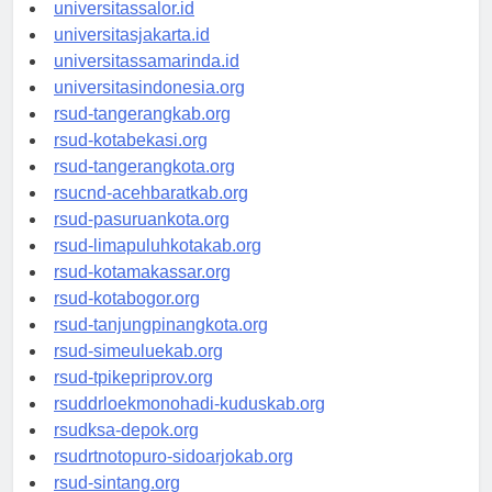
universitaswalesi.id
universitassalor.id
universitasjakarta.id
universitassamarinda.id
universitasindonesia.org
rsud-tangerangkab.org
rsud-kotabekasi.org
rsud-tangerangkota.org
rsucnd-acehbaratkab.org
rsud-pasuruankota.org
rsud-limapuluhkotakab.org
rsud-kotamakassar.org
rsud-kotabogor.org
rsud-tanjungpinangkota.org
rsud-simeuluekab.org
rsud-tpikepriprov.org
rsuddrloekmonohadi-kuduskab.org
rsudksa-depok.org
rsudrtnotopuro-sidoarjokab.org