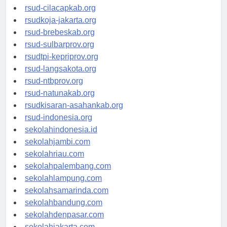
rsud-sintang.org
rsud-cilacapkab.org
rsudkoja-jakarta.org
rsud-brebeskab.org
rsud-sulbarprov.org
rsudtpi-kepriprov.org
rsud-langsakota.org
rsud-ntbprov.org
rsud-natunakab.org
rsudkisaran-asahankab.org
rsud-indonesia.org
sekolahindonesia.id
sekolahjambi.com
sekolahriau.com
sekolahpalembang.com
sekolahlampung.com
sekolahsamarinda.com
sekolahbandung.com
sekolahdenpasar.com