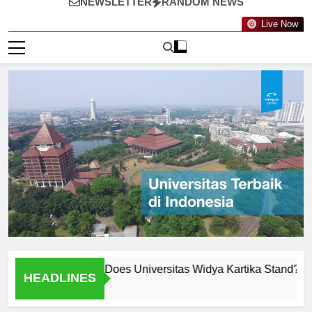
NEWSLETTER
RANDOM NEWS
Live Now
nkings: Where Does Universitas Widya Kartika Stand?
Me
HEADLINES
1 H