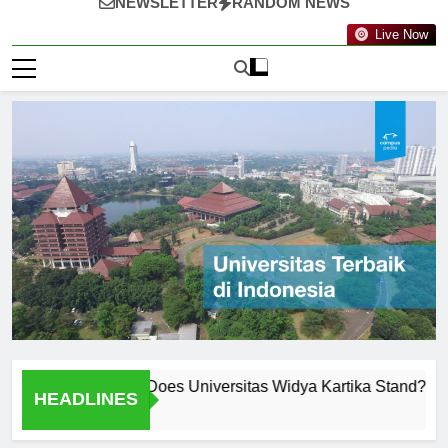
NEWSLETTER
RANDOM NEWS
Live Now
nkings: Where Does Universitas Widya Kartika Stand?
Me
HEADLINES
2 