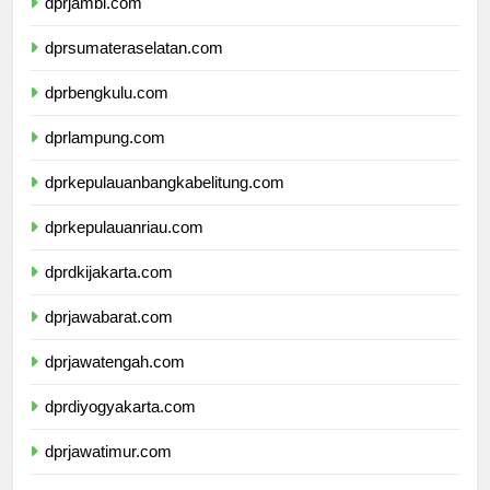
dprjambi.com
dprsumateraselatan.com
dprbengkulu.com
dprlampung.com
dprkepulauanbangkabelitung.com
dprkepulauanriau.com
dprdkijakarta.com
dprjawabarat.com
dprjawatengah.com
dprdiyogyakarta.com
dprjawatimur.com