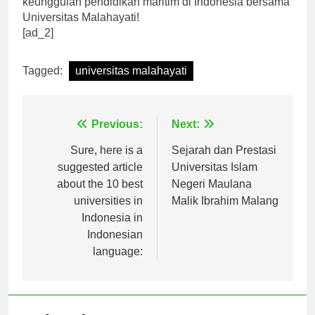
keunggulan pendidikan maritim di Indonesia bersama
Universitas Malahayati!
[ad_2]
Tagged:
universitas malahayati
Navigasi
Previous:
Next:
pos
Sure, here is a
Sejarah dan Prestasi
suggested article
Universitas Islam
about the 10 best
Negeri Maulana
universities in
Malik Ibrahim Malang
Indonesia in
Indonesian
language: