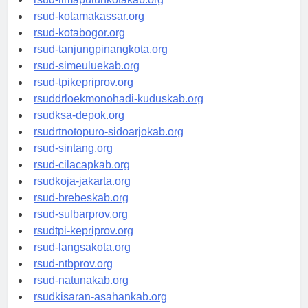
rsud-limapuluhkotakab.org
rsud-kotamakassar.org
rsud-kotabogor.org
rsud-tanjungpinangkota.org
rsud-simeuluekab.org
rsud-tpikepriprov.org
rsuddrloekmonohadi-kuduskab.org
rsudksa-depok.org
rsudrtnotopuro-sidoarjokab.org
rsud-sintang.org
rsud-cilacapkab.org
rsudkoja-jakarta.org
rsud-brebeskab.org
rsud-sulbarprov.org
rsudtpi-kepriprov.org
rsud-langsakota.org
rsud-ntbprov.org
rsud-natunakab.org