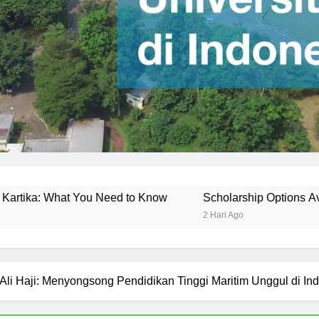
to Know
Scholarship Options Available at Universitas Wid
2 Hari Ago
 Ali Haji: Menyongsong Pendidikan Tinggi Maritim Unggul di In