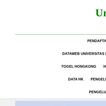
Un
PENDAFT
DATAWEB UNIVERSITAS 
TOGEL HONGKONG
H
DATA HK
PENGEL
PENGELU