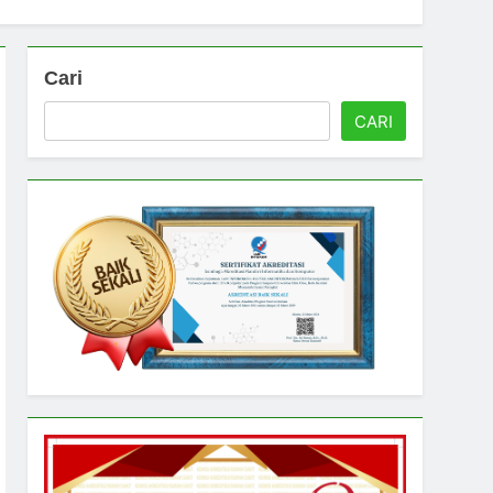
Cari
CARI