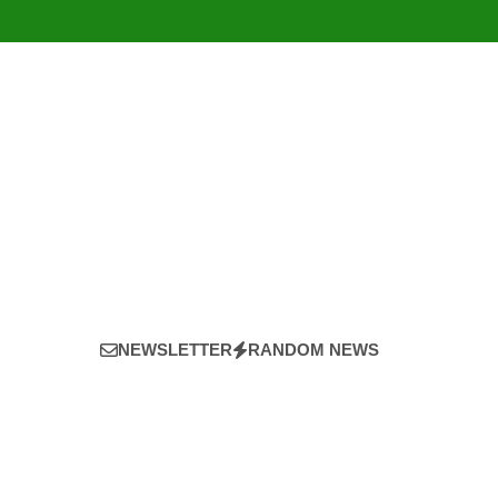
NEWSLETTER
RANDOM NEWS