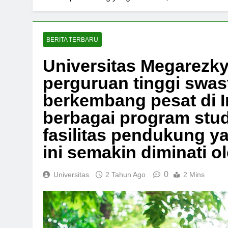
BERITA TERBARU
Universitas Megarezk
perguruan tinggi swa
berkembang pesat di 
berbagai program stu
fasilitas pendukung y
ini semakin diminati 
0
Universitas
2 Tahun Ago
2 Mins