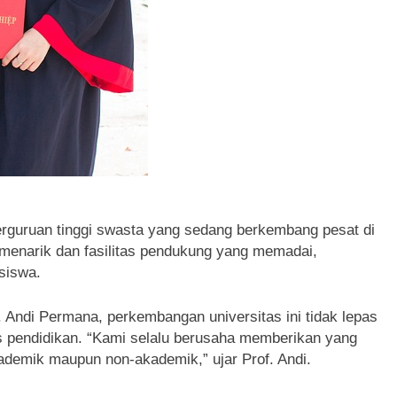
rguruan tinggi swasta yang sedang berkembang pesat di
 menarik dan fasilitas pendukung yang memadai,
asiswa.
. Andi Permana, perkembangan universitas ini tidak lepas
s pendidikan. “Kami selalu berusaha memberikan yang
kademik maupun non-akademik,” ujar Prof. Andi.