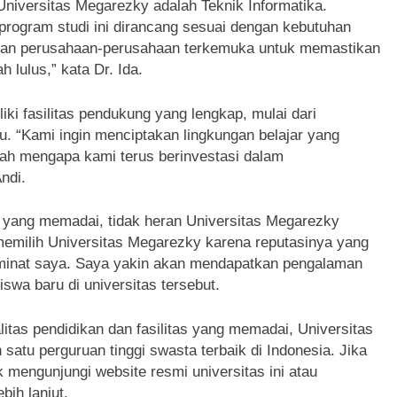
Universitas Megarezky adalah Teknik Informatika.
, program studi ini dirancang sesuai dengan kebutuhan
dengan perusahaan-perusahaan terkemuka untuk memastikan
 lulus,” kata Dr. Ida.
iki fasilitas pendukung yang lengkap, mulai dari
u. “Kami ingin menciptakan lingkungan belajar yang
ah mengapa kami terus berinvestasi dalam
ndi.
s yang memadai, tidak heran Universitas Megarezky
memilih Universitas Megarezky karena reputasinya yang
 minat saya. Saya yakin akan mendapatkan pengalaman
iswa baru di universitas tersebut.
tas pendidikan dan fasilitas yang memadai, Universitas
satu perguruan tinggi swasta terbaik di Indonesia. Jika
k mengunjungi website resmi universitas ini atau
bih lanjut.