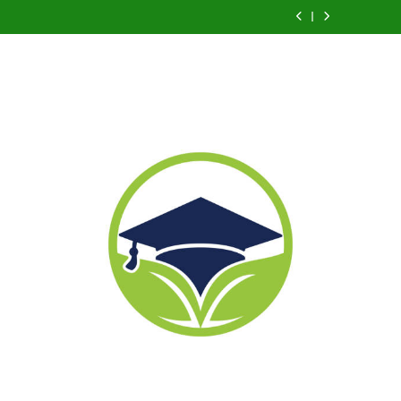
Research
International
at
Where
Faculty:
at
at
Where
Faculty:
Opportunities
Programs
Universitas
Does
Professors
Universitas
Universitas
Does
Professors
at
at
Widya
Universitas
of
Widya
Widya
Universitas
of
Universitas
Universitas
Kartika:
Widya
Universitas
Kartika
Kartika:
Widya
Universitas
Widya
Widya
What
Kartika
Widya
What
Kartika
Widya
Kartika
Kartika:
You
Stand?
Kartika
You
Stand?
Kartika
What
Need
Need
You
to
to
Need
Know
Know
to
Know