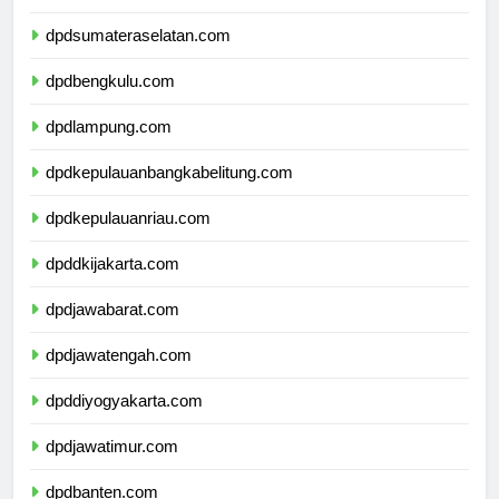
dpdjambi.com
dpdsumateraselatan.com
dpdbengkulu.com
dpdlampung.com
dpdkepulauanbangkabelitung.com
dpdkepulauanriau.com
dpddkijakarta.com
dpdjawabarat.com
dpdjawatengah.com
dpddiyogyakarta.com
dpdjawatimur.com