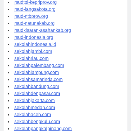
rsud-sulbarprov.org
rsudtpi-kepriprov.org
rsud-langsakota.org
rsud-ntbprov.org
rsud-natunakab.org
rsudkisaran-asahankab.org
rsud-indonesia.org
sekolahindonesia.id
sekolahjambi.com
sekolahriau.com
sekolahpalembang.com
sekolahlampung.com
sekolahsamarinda.com
sekolahbandung.com
sekolahdenpasar.com
sekolahjakarta.com
sekolahmedan.com
sekolahaceh.com
sekolahbengkulu.com