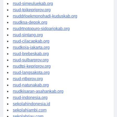
rsud-tanjungpinangkota.org
rsud-simeuluekab.org
rsud-tpikepriprov.org
rsuddrloekmonohadi-kuduskab.org
rsudksa-depok.org
rsudrtnotopuro-sidoarjokab.org
rsud-sintang.org
rsud-cilacapkab.org
rsudkoja-jakarta.org
rsud-brebeskab.org
rsud-sulbarprov.org
rsudtpi-kepriprov.org
rsud-langsakota.org
rsud-ntbprov.org
rsud-natunakab.org
rsudkisaran-asahankab.org
rsud-indonesia.org
sekolahindonesia.id
sekolahjambi.com