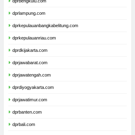
dprbengkulu.com
dprlampung.com
dprkepulauanbangkabelitung.com
dprkepulauanriau.com
dprdkijakarta.com
dprjawabarat.com
dprjawatengah.com
dprdiyogyakarta.com
dprjawatimur.com
dprbanten.com
dprbali.com