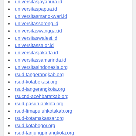
universitasjayapura.id
universitaspapua.id
universitasmanokwari.id
universitassorong.id
universitaswanggar.id
universitaswalesi.id
universitassalor.id
universitasjakarta.id
universitassamarinda.id
universitasindonesia.org
rsud-tangerangkab.org
rsud-kotabekasi.org
rsud-tangerangkota.org
rsucnd-acehbaratkab.org
rsud-pasuruankota.org
rsud-limapuluhkotakab.org
rsud-kotamakassar.org
rsud-kotabogor.org