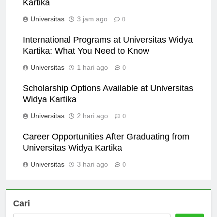
Kartika
Universitas
3 jam ago
0
International Programs at Universitas Widya
Kartika: What You Need to Know
Universitas
1 hari ago
0
Scholarship Options Available at Universitas
Widya Kartika
Universitas
2 hari ago
0
Career Opportunities After Graduating from
Universitas Widya Kartika
Universitas
3 hari ago
0
Cari