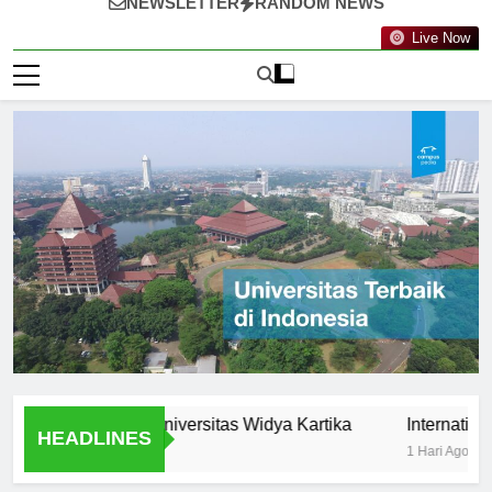
NEWSLETTER
RANDOM NEWS
Live Now
tunities at Universitas Widya Kartika
International Pro
HEADLINES
1 Hari Ago