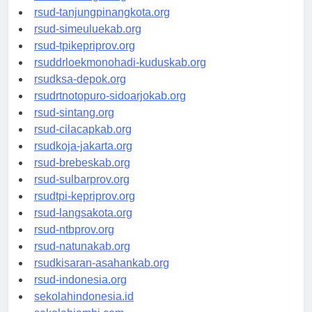
rsud-kotabogor.org
rsud-tanjungpinangkota.org
rsud-simeuluekab.org
rsud-tpikepriprov.org
rsuddrloekmonohadi-kuduskab.org
rsudksa-depok.org
rsudrtnotopuro-sidoarjokab.org
rsud-sintang.org
rsud-cilacapkab.org
rsudkoja-jakarta.org
rsud-brebeskab.org
rsud-sulbarprov.org
rsudtpi-kepriprov.org
rsud-langsakota.org
rsud-ntbprov.org
rsud-natunakab.org
rsudkisaran-asahankab.org
rsud-indonesia.org
sekolahindonesia.id