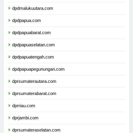
dpdmaluku.com
dpdmalukuutara.com
dpdpapua.com
dpdpapuabarat.com
dpdpapuaselatan.com
dpdpapuatengah.com
dpdpapuapegunungan.com
dprsumaterautara.com
dprsumaterabarat.com
dprriau.com
dprjambi.com