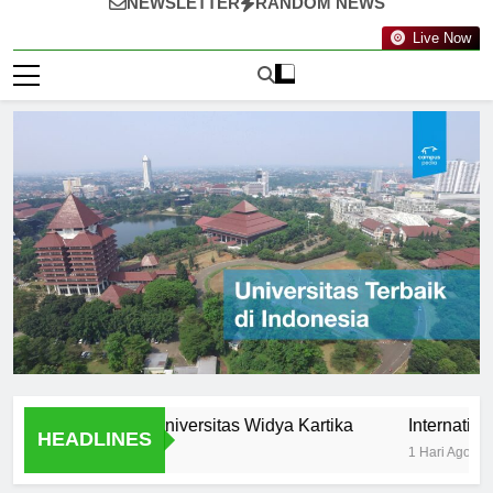
NEWSLETTER
RANDOM NEWS
Live Now
rtunities at Universitas Widya Kartika
International Pro
HEADLINES
1 Hari Ago