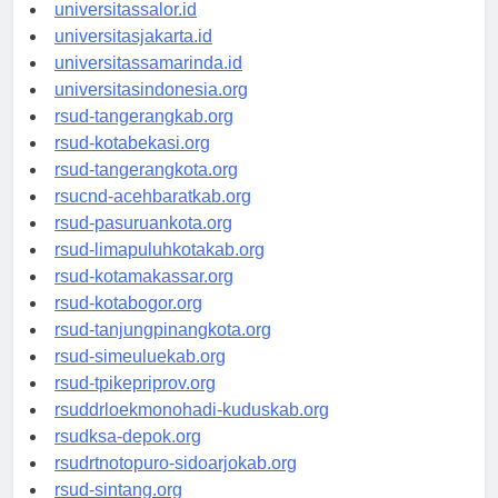
universitaswalesi.id
universitassalor.id
universitasjakarta.id
universitassamarinda.id
universitasindonesia.org
rsud-tangerangkab.org
rsud-kotabekasi.org
rsud-tangerangkota.org
rsucnd-acehbaratkab.org
rsud-pasuruankota.org
rsud-limapuluhkotakab.org
rsud-kotamakassar.org
rsud-kotabogor.org
rsud-tanjungpinangkota.org
rsud-simeuluekab.org
rsud-tpikepriprov.org
rsuddrloekmonohadi-kuduskab.org
rsudksa-depok.org
rsudrtnotopuro-sidoarjokab.org