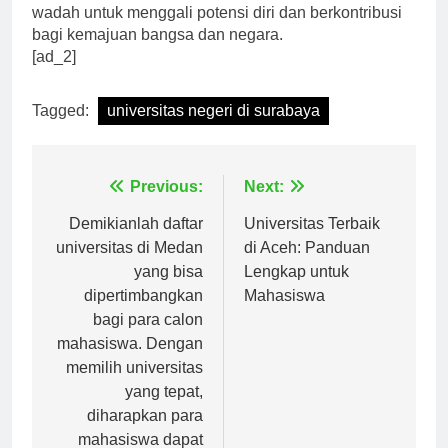
hanya menjadi tempat belajar, tetapi juga menjadi
wadah untuk menggali potensi diri dan berkontribusi
bagi kemajuan bangsa dan negara.
[ad_2]
Tagged:
universitas negeri di surabaya
Navigasi
Previous:
Next:
pos
Demikianlah daftar
Universitas Terbaik
universitas di Medan
di Aceh: Panduan
yang bisa
Lengkap untuk
dipertimbangkan
Mahasiswa
bagi para calon
mahasiswa. Dengan
memilih universitas
yang tepat,
diharapkan para