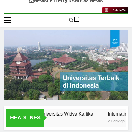
NEWSLETTER
RANDOM NEWS
Live Now
tunities at Universitas Widya Kartika
International Prog
HEADLINES
2 Hari Ago