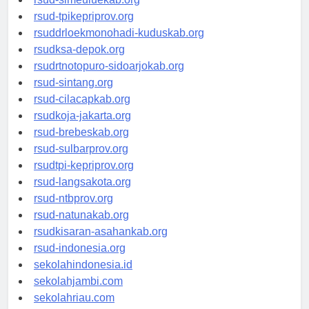
rsud-simeuluekab.org
rsud-tpikepriprov.org
rsuddrloekmonohadi-kuduskab.org
rsudksa-depok.org
rsudrtnotopuro-sidoarjokab.org
rsud-sintang.org
rsud-cilacapkab.org
rsudkoja-jakarta.org
rsud-brebeskab.org
rsud-sulbarprov.org
rsudtpi-kepriprov.org
rsud-langsakota.org
rsud-ntbprov.org
rsud-natunakab.org
rsudkisaran-asahankab.org
rsud-indonesia.org
sekolahindonesia.id
sekolahjambi.com