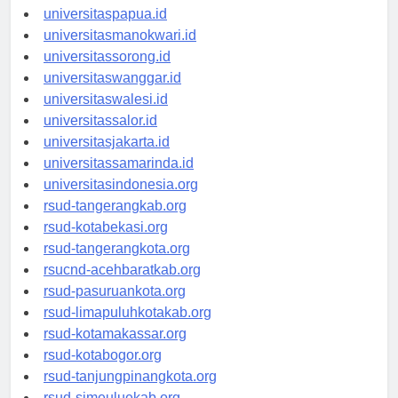
universitasjayapura.id
universitaspapua.id
universitasmanokwari.id
universitassorong.id
universitaswanggar.id
universitaswalesi.id
universitassalor.id
universitasjakarta.id
universitassamarinda.id
universitasindonesia.org
rsud-tangerangkab.org
rsud-kotabekasi.org
rsud-tangerangkota.org
rsucnd-acehbaratkab.org
rsud-pasuruankota.org
rsud-limapuluhkotakab.org
rsud-kotamakassar.org
rsud-kotabogor.org
rsud-tanjungpinangkota.org