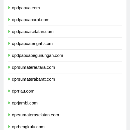
dpdmalukuutara.com
dpdpapua.com
dpdpapuabarat.com
dpdpapuaselatan.com
dpdpapuatengah.com
dpdpapuapegunungan.com
dprsumaterautara.com
dprsumaterabarat.com
dprriau.com
dprjambi.com
dprsumateraselatan.com