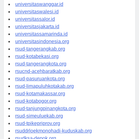
universitassorong.id
universitaswanggar.id
universitaswalesi.id
universitassalor.id
universitasjakarta.id
universitassamarinda.id
universitasindonesia.org
rsud-tangerangkab.org
rsud-kotabekasi.org
rsud-tangerangkota.org
rsucnd-acehbaratkab.org
rsud-pasuruankota.org
rsud-limapuluhkotakab.org
rsud-kotamakassar.org
rsud-kotabogor.org
rsud-tanjungpinangkota.org
rsud-simeuluekab.org
rsud-tpikepriprov.org
rsuddrloekmonohadi-kuduskab.org