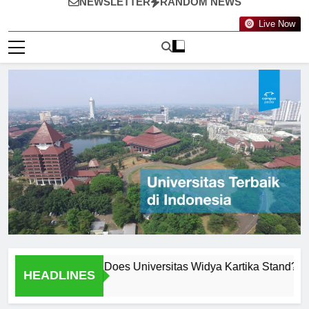
NEWSLETTER
RANDOM NEWS
Live Now
nkings: Where Does Universitas Widya Kartika Stand?
Me
HEADLINES
2 