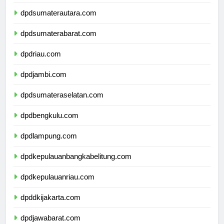
dpdaceh.com
dpdsumaterautara.com
dpdsumaterabarat.com
dpdriau.com
dpdjambi.com
dpdsumateraselatan.com
dpdbengkulu.com
dpdlampung.com
dpdkepulauanbangkabelitung.com
dpdkepulauanriau.com
dpddkijakarta.com