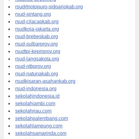
rsudksa-depok.org
rsudrtnotopuro-sidoarjokab.org
rsud-sintang.org
rsud-cilacapkab.org
rsudkoja-jakarta.org
rsud-brebeskab.org
rsud-sulbarprov.org
rsudtpi-kepriprov.org
rsud-langsakota.org
rsud-ntbprov.org
rsud-natunakab.org
rsudkisaran-asahankab.org
rsud-indonesia.org
sekolahindonesia.id
sekolahjambi.com
sekolahriau.com
sekolahpalembang.com
sekolahlampung.com
sekolahsamarinda.com