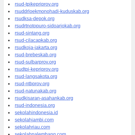
rsud-simeuluekab.org
rsud-tpikepriprov.org
rsuddrloekmonohadi-kuduskab.org
rsudksa-depok.org
rsudrtnotopuro-sidoarjokab.org
rsud-sintang.org
rsud-cilacapkab.org
rsudkoja-jakarta.org
rsud-brebeskab.org
rsud-sulbarprov.org
rsudtpi-kepriprov.org
rsud-langsakota.org
rsud-ntbprov.org
rsud-natunakab.org
rsudkisaran-asahankab.org
rsud-indonesia.org
sekolahindonesia.id
sekolahjambi.com
sekolahriau.com