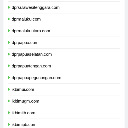
dprsulawesiselatan.com
dprsulawesitenggara.com
dprmaluku.com
dprmalukuutara.com
dprpapua.com
dprpapuaselatan.com
dprpapuatengah.com
dprpapuapegunungan.com
ikbimui.com
ikbimugm.com
ikbimitb.com