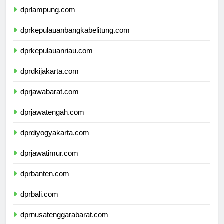
dprlampung.com
dprkepulauanbangkabelitung.com
dprkepulauanriau.com
dprdkijakarta.com
dprjawabarat.com
dprjawatengah.com
dprdiyogyakarta.com
dprjawatimur.com
dprbanten.com
dprbali.com
dprnusatenggarabarat.com