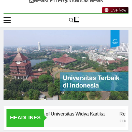
NEWSLETTER
RANDOM NEWS
Live Now
ty: Professors of Universitas Widya Kartika
Research Opp
HEADLINES
2 Hari Ago