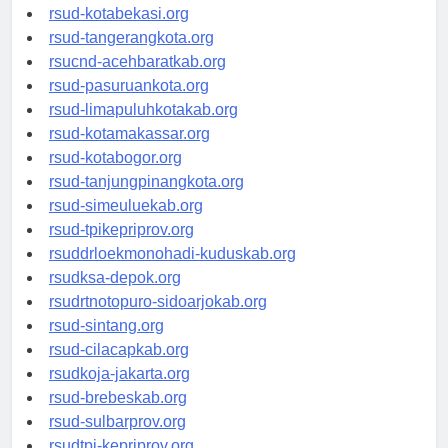
rsud-tangerangkab.org
rsud-kotabekasi.org
rsud-tangerangkota.org
rsucnd-acehbaratkab.org
rsud-pasuruankota.org
rsud-limapuluhkotakab.org
rsud-kotamakassar.org
rsud-kotabogor.org
rsud-tanjungpinangkota.org
rsud-simeuluekab.org
rsud-tpikepriprov.org
rsuddrloekmonohadi-kuduskab.org
rsudksa-depok.org
rsudrtnotopuro-sidoarjokab.org
rsud-sintang.org
rsud-cilacapkab.org
rsudkoja-jakarta.org
rsud-brebeskab.org
rsud-sulbarprov.org