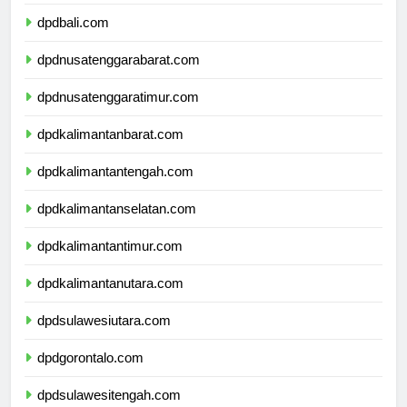
dpdbanten.com
dpdbali.com
dpdnusatenggarabarat.com
dpdnusatenggaratimur.com
dpdkalimantanbarat.com
dpdkalimantantengah.com
dpdkalimantanselatan.com
dpdkalimantantimur.com
dpdkalimantanutara.com
dpdsulawesiutara.com
dpdgorontalo.com