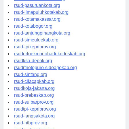
rsucnd-acehbaratkab.org
rsud-pasuruankota.org
rsud-limapuluhkotakab.org
rsud-kotamakassar.org
rsud-kotabogor.org
rsud-tanjungpinangkota.org
rsud-simeuluekab.org
rsud-tpikepriprov.org
rsuddrloekmonohadi-kuduskab.org
rsudksa-depok.org
rsudrtnotopuro-sidoarjokab.org
rsud-sintang.org
rsud-cilacapkab.org
rsudkoja-jakarta.org
rsud-brebeskab.org
rsud-sulbarprov.org
rsudtpi-kepriprov.org
rsud-langsakota.org
rsud-ntbprov.org