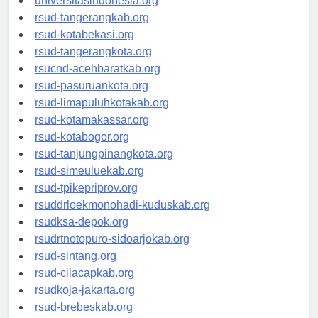
universitasindonesia.org
rsud-tangerangkab.org
rsud-kotabekasi.org
rsud-tangerangkota.org
rsucnd-acehbaratkab.org
rsud-pasuruankota.org
rsud-limapuluhkotakab.org
rsud-kotamakassar.org
rsud-kotabogor.org
rsud-tanjungpinangkota.org
rsud-simeuluekab.org
rsud-tpikepriprov.org
rsuddrloekmonohadi-kuduskab.org
rsudksa-depok.org
rsudrtnotopuro-sidoarjokab.org
rsud-sintang.org
rsud-cilacapkab.org
rsudkoja-jakarta.org