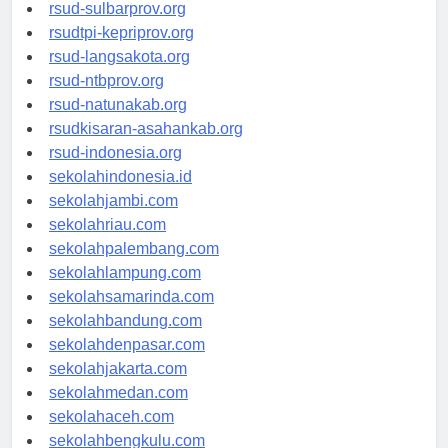
rsud-brebeskab.org
rsud-sulbarprov.org
rsudtpi-kepriprov.org
rsud-langsakota.org
rsud-ntbprov.org
rsud-natunakab.org
rsudkisaran-asahankab.org
rsud-indonesia.org
sekolahindonesia.id
sekolahjambi.com
sekolahriau.com
sekolahpalembang.com
sekolahlampung.com
sekolahsamarinda.com
sekolahbandung.com
sekolahdenpasar.com
sekolahjakarta.com
sekolahmedan.com
sekolahaceh.com