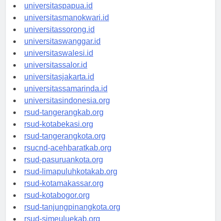
universitasjayapura.id
universitaspapua.id
universitasmanokwari.id
universitassorong.id
universitaswanggar.id
universitaswalesi.id
universitassalor.id
universitasjakarta.id
universitassamarinda.id
universitasindonesia.org
rsud-tangerangkab.org
rsud-kotabekasi.org
rsud-tangerangkota.org
rsucnd-acehbaratkab.org
rsud-pasuruankota.org
rsud-limapuluhkotakab.org
rsud-kotamakassar.org
rsud-kotabogor.org
rsud-tanjungpinangkota.org