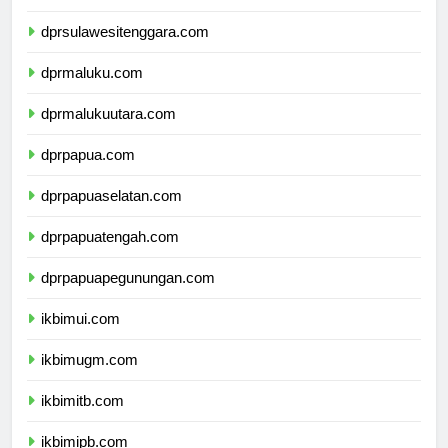
dprsulawesiselatan.com
dprsulawesitenggara.com
dprmaluku.com
dprmalukuutara.com
dprpapua.com
dprpapuaselatan.com
dprpapuatengah.com
dprpapuapegunungan.com
ikbimui.com
ikbimugm.com
ikbimitb.com