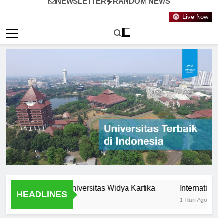
NEWSLETTER
RANDOM NEWS
Live Now
tunities at Universitas Widya Kartika
International Pro
HEADLINES
1 Hari Ago