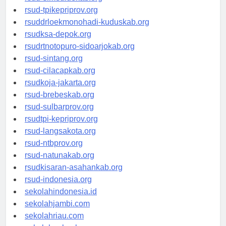
rsud-simeuluekab.org
rsud-tpikepriprov.org
rsuddrloekmonohadi-kuduskab.org
rsudksa-depok.org
rsudrtnotopuro-sidoarjokab.org
rsud-sintang.org
rsud-cilacapkab.org
rsudkoja-jakarta.org
rsud-brebeskab.org
rsud-sulbarprov.org
rsudtpi-kepriprov.org
rsud-langsakota.org
rsud-ntbprov.org
rsud-natunakab.org
rsudkisaran-asahankab.org
rsud-indonesia.org
sekolahindonesia.id
sekolahjambi.com
sekolahriau.com